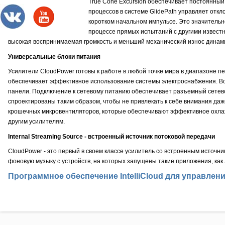
True Cone Excursion обеспечивает постоянны
процессов в системе GlidePath управляет от
коротком начальном импульсе. Это значительн
процессе прямых испытаний с другими извест
высокая воспринимаемая громкость и меньший механический износ динам
Универсальные блоки питания
Усилители CloudPower готовы к работе в любой точке мира в диапазоне 
обеспечивает эффективное использование системы электроснабжения. Вс
панели. Подключение к сетевому питанию обеспечивает разъемный сетевой 
спроектированы таким образом, чтобы не привлекать к себе внимания даж
крошечных микровентиляторов, которые обеспечивают эффективное охла
другим усилителям.
Internal Streaming Source - встроенный источник потоковой передачи
CloudPower - это первый в своем классе усилитель со встроенным источн
фоновую музыку с устройств, на которых запущены такие приложения, как Sp
Программное обеспечение IntelliCloud для управле