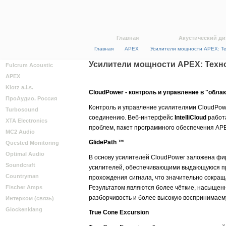
Главная
Акустический ди
Главная
APEX
Усилители мощности APEX: Т
Усилители мощности APEX: Техн
Fulcrum Acoustic
APEX
Klotz a.i.s.
CloudPower - контроль и управление в "обла
ПроАудио. Россия
Контроль и управление усилителями CloudPow
Turbosound
соединению. Веб-интерфейс
IntelliCloud
работа
XTA Electronics
проблем, пакет программного обеспечения APE
MC2 Audio
GlidePath ™
Quested Monitoring
Optimal Audio
В основу усилителей CloudPower заложена ф
Soundcraft
усилителей, обеспечивающими выдающуюся прои
Countryman
прохождения сигнала, что значительно сокращ
Результатом являются более чёткие, насыщенн
Fischer Amps
разборчивость и более высокую воспринимаем
Интерком (связь)
Glockenklang
True Cone Excursion