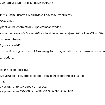
ми нагрузками, так с линиями 70/100 В
ath™ обеспечивает выдающуюся производительность
уквой «D»)
я увеличения срока службы громкоговорителей
 и управления в "облаке" APEX Cloud через интерфейс APEX IntelliCloud We
й сети Ethernet
й доступа Wi-Fi
оковой передачи Internal Streaming Source для работы со стриминговыми се
ная работа
 воздушным потоком
име усиления и низкое энергопотребление в режиме ожидания
 PFC
 усилителях СР-1500 / CP-1500D
усилителях СР-3000 / CP-3000D / CP-716 / CP-716D