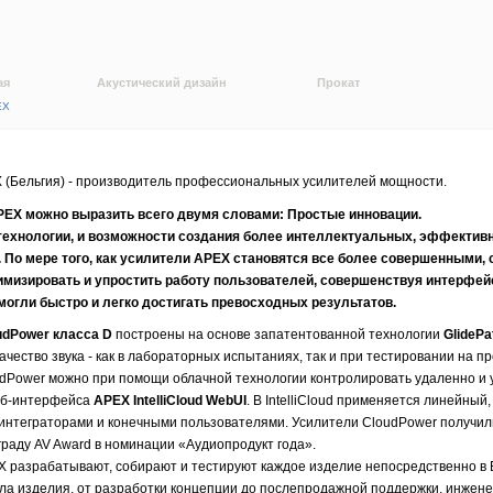
ая
Акустический дизайн
Прокат
EX
 (Бельгия) - производитель профессиональных усилителей мощности.
X можно выразить всего двумя словами: Простые инновации.
 технологии, и возможности создания более интеллектуальных, эффект
 По мере того, как усилители APEX становятся все более совершенными,
имизировать и упростить работу пользователей, совершенствуя интерфейс
могли быстро и легко достигать превосходных результатов.
udPower класса D
построены на основе запатентованной технологии
GlidePat
ачество звука - как в лабораторных испытаниях, так и при тестировании на п
dPower можно при помощи облачной технологии контролировать удаленно и у
еб-интерфейса
APEX
IntelliCloud WebUI
. В IntelliCloud применяется линейный
интеграторами и конечными пользователями. Усилители CloudPower получили
раду AV Award в номинации «Аудиопродукт года».
 разрабатывают, собирают и тестируют каждое изделие непосредственно в 
ла изделия, от разработки концепции до послепродажной поддержки, инжен