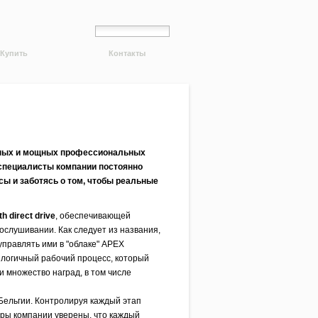
Купить
Контакты
ивных и мощных профессиональных
 специалисты компании постоянно
ы и заботясь о том, чтобы реальные
h direct drive
, обеспечивающей
рослушивании. Как следует из названия,
правлять ими в "облаке" APEX
, логичный рабочий процесс, который
 множество наград, в том числе
Бельгии. Контролируя каждый этап
еры компании уверены, что каждый