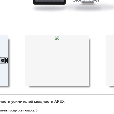
X
Усилители мощности APEX
Cе
DSP
CloudPower с встроенными
для
DSP и Dante
ности усилителей мощности АPEX
ители мощности класса D