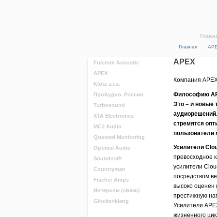
Главн
Главная
AP
APEX
Fulcrum Acoustic
APEX
Компания APEX
Klotz a.i.s.
Философию APE
ПроАудио. Россия
Это – и новые
Turbosound
аудиорешений.
XTA Electronics
стремятся опт
MC2 Audio
пользователи 
Quested Monitoring
Усилители Clo
Optimal Audio
превосходное к
Soundcraft
усилители Clou
Countryman
посредством в
Fischer Amps
высоко оценен 
Интерком (связь)
престижную наг
Glockenklang
Усилители APEX
жизненного цик