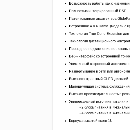
Возможность работы как с низкоомны
Полностью интегрированный DSP
Патентованная архитектура GlideP
Встроенное 4 × 4 Dante (модели с б
Технология True Cone Excursion дл
Технология дистанционного контроля
Проводное подключение по локально
Веб-интерфейс со встроенной точко
Уникальный встроенный источник пот
Развертывание в сети или автоном
Высококонтрастный OLED-дисплей
Малошумящая система охлаждения
Высокая производительность в реж
Универсальный источник питания и
- 2 блока питания в 4-канальных
- 4 блока питания в 4-канальных 
Корпуса высотой всего 1U