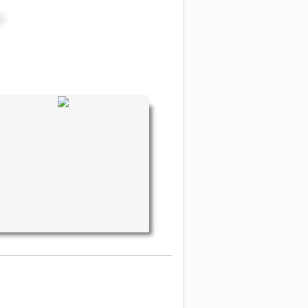
тевой контроллер ACW-05
 управления аудиосистемой
с усилителями APEX