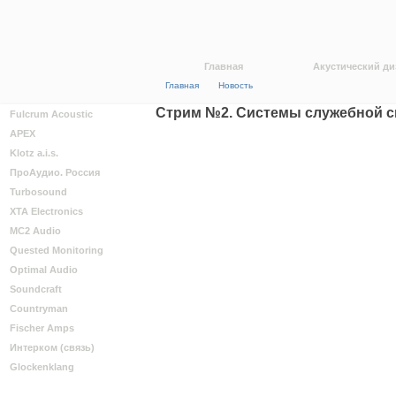
Главная
Акустический ди
Главная
Новость
Стрим №2. Системы служебной с
Fulcrum Acoustic
APEX
Klotz a.i.s.
ПроАудио. Россия
Turbosound
XTA Electronics
MC2 Audio
Quested Monitoring
Optimal Audio
Soundcraft
Countryman
Fischer Amps
Интерком (связь)
Glockenklang