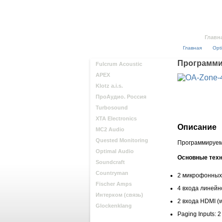
Главн
Главная
Opt
Программир
Fulcrum Acoustic
APEX
Klotz a.i.s.
ПроАудио. Россия
Turbosound
XTA Electronics
Описание
MC2 Audio
Quested Monitoring
Программируем
Optimal Audio
Основные техн
Soundcraft
Countryman
2 микрофонных
Fischer Amps
4 входа линейно
Интерком (связь)
2 входа HDMI (w
Glockenklang
Paging Inputs: 2 