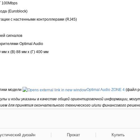
 100Mbps
ода (Euroblock)
тации с настенными контроллерами (RJ45)
ней сигналов
орителями Optimal Audio
м x (В) 88 мм x (Г) 400 мм
тики модели
Optimal Audio ZONE 4
(файл pd
кулы и коды указаны в качестве общей ориентировочной информации, могу
нием для принятия окончательного технического и/или финансового решен
устический дизайн
Прокат
Купить