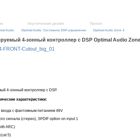
ая
Акустический дизайн
Прокат
imal Audio
Optimal Audio: Системное DSP-управление
Optimal Audio Zone 4
уемый 4-зонный контроллер с DSP Optimal Audio Zone
ый 4-зонный контроллер с DSP.
ические характеристики:
 входа с фантомным питанием 48V
го сигнала (стерео), SPDIF option on input 1
ith ARC)
(cat 5)